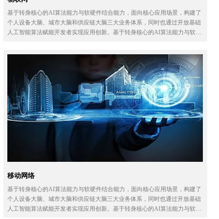
基于转身核心的AI算法能力与软硬件结合能力，面向核心应用场景，构建了
个人设备大脑、城市大脑和供应链大脑三大业务体系，同时也通过开放基础
人工智能算法赋能开发者实现应用创新。基于转身核心的AI算法能力与软硬
件结合能力，面向核心应用场景，构建了个人设备大脑、城市大脑和供应链
大脑三大业务体系，同时也通过开放基础人工智能算法赋能开发者实现应用
创新。...
移动网络
基于转身核心的AI算法能力与软硬件结合能力，面向核心应用场景，构建了
个人设备大脑、城市大脑和供应链大脑三大业务体系，同时也通过开放基础
人工智能算法赋能开发者实现应用创新。基于转身核心的AI算法能力与软硬
件结合能力，面向核心应用场景，构建了个人设备大脑、城市大脑和供应链